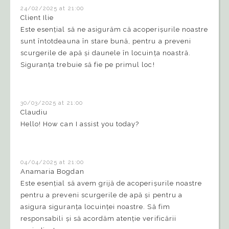
24/02/2025 at 21:00
Client Ilie
Este esențial să ne asigurăm că acoperișurile noastre
sunt întotdeauna în stare bună, pentru a preveni
scurgerile de apă și daunele în locuința noastră.
Siguranța trebuie să fie pe primul loc!
30/03/2025 at 21:00
Claudiu
Hello! How can I assist you today?
04/04/2025 at 21:00
Anamaria Bogdan
Este esențial să avem grijă de acoperișurile noastre
pentru a preveni scurgerile de apă și pentru a
asigura siguranța locuinței noastre. Să fim
responsabili și să acordăm atenție verificării