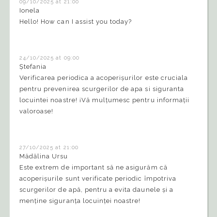
09/10/2025 at 21:00
Ionela
Hello! How can I assist you today?
24/10/2025 at 09:00
Ștefania
Verificarea periodica a acoperișurilor este cruciala
pentru prevenirea scurgerilor de apa si siguranta
locuintei noastre! ¡Vă mulțumesc pentru informații
valoroase!
27/10/2025 at 21:00
Mădălina Ursu
Este extrem de important să ne asigurăm că
acoperișurile sunt verificate periodic împotriva
scurgerilor de apă, pentru a evita daunele și a
menține siguranța locuinței noastre!