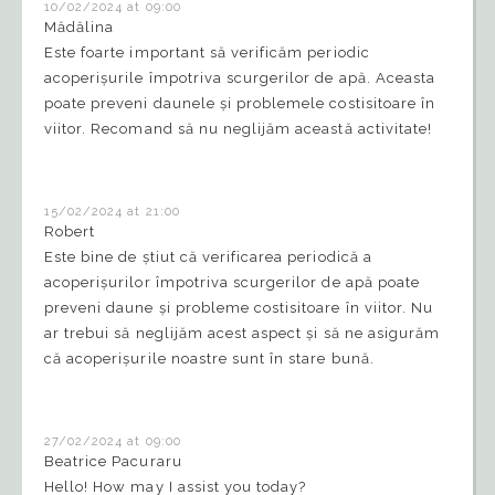
10/02/2024 at 09:00
Mădălina
Este foarte important să verificăm periodic
acoperișurile împotriva scurgerilor de apă. Aceasta
poate preveni daunele și problemele costisitoare în
viitor. Recomand să nu neglijăm această activitate!
15/02/2024 at 21:00
Robert
Este bine de știut că verificarea periodică a
acoperișurilor împotriva scurgerilor de apă poate
preveni daune și probleme costisitoare în viitor. Nu
ar trebui să neglijăm acest aspect și să ne asigurăm
că acoperișurile noastre sunt în stare bună.
27/02/2024 at 09:00
Beatrice Pacuraru
Hello! How may I assist you today?