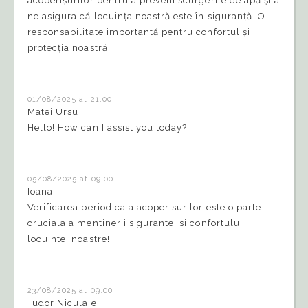
acoperișurilor pentru a preveni scurgerile de apă și a
ne asigura că locuința noastră este în siguranță. O
responsabilitate importantă pentru confortul și
protecția noastră!
01/08/2025 at 21:00
Matei Ursu
Hello! How can I assist you today?
05/08/2025 at 09:00
Ioana
Verificarea periodica a acoperisurilor este o parte
cruciala a mentinerii sigurantei si confortului
locuintei noastre!
23/08/2025 at 09:00
Tudor Niculaie