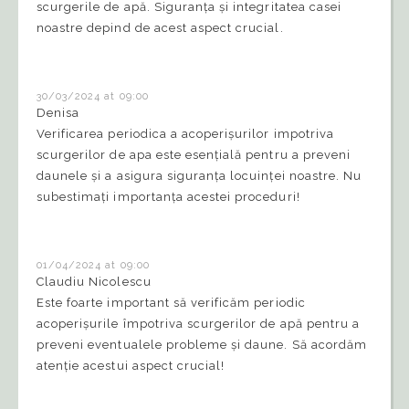
scurgerile de apă. Siguranța și integritatea casei
noastre depind de acest aspect crucial.
30/03/2024 at 09:00
Denisa
Verificarea periodica a acoperișurilor impotriva
scurgerilor de apa este esențială pentru a preveni
daunele și a asigura siguranța locuinței noastre. Nu
subestimați importanța acestei proceduri!
01/04/2024 at 09:00
Claudiu Nicolescu
Este foarte important să verificăm periodic
acoperișurile împotriva scurgerilor de apă pentru a
preveni eventualele probleme și daune. Să acordăm
atenție acestui aspect crucial!