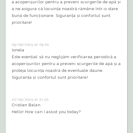
a acoperișurilor pentru a preveni scurgerile de apă și
a ne asigura că locuința noastră rămâne într-o stare
bună de funcționare. Siguranța și confortul sunt
prioritare!
09/09/2025 at 09:00
Ionela
Este esențial să nu neglijăm verificarea periodică a
acoperișurilor pentru a preveni scurgerile de apă și a
proteja locuința noastră de eventuale daune.
Siguranța și confortul sunt prioritare!
20/09/2025 at 21:00
Cristian Balan
Hello! How can I assist you today?