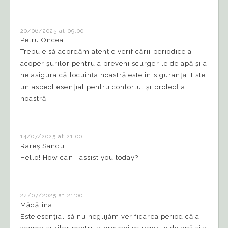
20/06/2025 at 09:00
Petru Oncea
Trebuie să acordăm atenție verificării periodice a
acoperișurilor pentru a preveni scurgerile de apă și a
ne asigura că locuința noastră este în siguranță. Este
un aspect esențial pentru confortul și protecția
noastră!
14/07/2025 at 21:00
Rareș Sandu
Hello! How can I assist you today?
24/07/2025 at 21:00
Mădălina
Este esențial să nu neglijăm verificarea periodică a