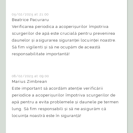
05/02/2025 at 21:00
Beatrice Pacuraru
Verificarea periodica a acoperișurilor împotriva
scurgerilor de apă este crucială pentru prevenirea
daunelor și asigurarea siguranței locuinței noastre.
Să fim vigilenti și să ne ocupăm de această
responsabilitate importantă!
08/02/2025 at 09:00
Marius Zimbrean
Este important să acordăm atenție verificării
periodice a acoperișurilor împotriva scurgerilor de
apă pentru a evita problemele și daunele pe termen
lung. Să fim responsabili și să ne asigurăm că
locuința noastră este în siguranță!