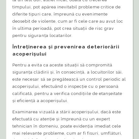
timpului, pot apărea inevitabil probleme critice de
diferite tipuri care, împreună cu evenimente
deosebit de violente, cum ar fi cele care au avut loc
în ultima perioadă, pot crea situații de risc grav
pentru siguranța locatarilor.
Întreținerea și prevenirea deteriorării
acoperișului
Pentru a evita ca aceste situații să compromită
siguranța clădirii și, în consecință, a locuitorilor săi,
este necesar să se pregătească un control periodic al
acoperișului, efectuând o inspecție cu o persoană
calificată, pentru a verifica condițiile de etanșeitate
și eficiență a acoperișului.
Examinarea vizuală a stării acoperișului, dacă este
efectuată cu atenție și împreună cu un expert
tehnician în domeniu, poate evidenția imediat cele
mai relevante probleme, cum ar fi fisuri, umflături,