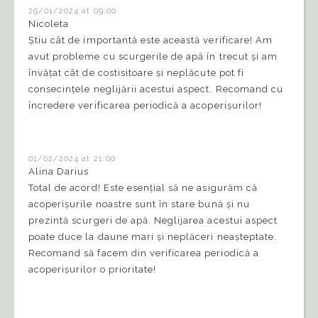
29/01/2024 at 09:00
Nicoleta
Știu cât de importantă este această verificare! Am
avut probleme cu scurgerile de apă în trecut și am
învățat cât de costisitoare și neplăcute pot fi
consecințele neglijării acestui aspect. Recomand cu
încredere verificarea periodică a acoperișurilor!
01/02/2024 at 21:00
Alina Darius
Total de acord! Este esențial să ne asigurăm că
acoperișurile noastre sunt în stare bună și nu
prezintă scurgeri de apă. Neglijarea acestui aspect
poate duce la daune mari și neplăceri neașteptate.
Recomand să facem din verificarea periodică a
acoperișurilor o prioritate!