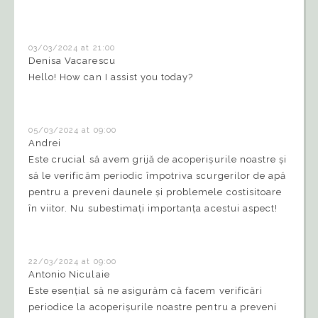
03/03/2024 at 21:00
Denisa Vacarescu
Hello! How can I assist you today?
05/03/2024 at 09:00
Andrei
Este crucial să avem grijă de acoperișurile noastre și
să le verificăm periodic împotriva scurgerilor de apă
pentru a preveni daunele și problemele costisitoare
în viitor. Nu subestimați importanța acestui aspect!
22/03/2024 at 09:00
Antonio Niculaie
Este esențial să ne asigurăm că facem verificări
periodice la acoperișurile noastre pentru a preveni