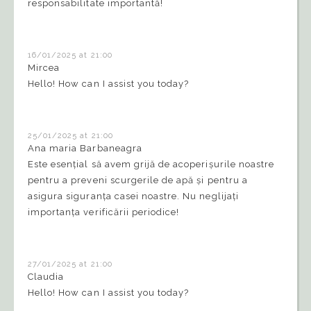
responsabilitate importantă!
16/01/2025 at 21:00
Mircea
Hello! How can I assist you today?
25/01/2025 at 21:00
Ana maria Barbaneagra
Este esențial să avem grijă de acoperișurile noastre
pentru a preveni scurgerile de apă și pentru a
asigura siguranța casei noastre. Nu neglijați
importanța verificării periodice!
27/01/2025 at 21:00
Claudia
Hello! How can I assist you today?