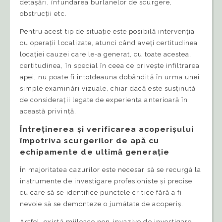
detașări, înfundarea burlanelor de scurgere,
obstrucții etc.
Pentru acest tip de situație este posibilă intervenția
cu operații localizate, atunci când aveți certitudinea
locației cauzei care le-a generat, cu toate acestea,
certitudinea, în special în ceea ce privește infiltrarea
apei, nu poate fi întotdeauna dobândită în urma unei
simple examinări vizuale, chiar dacă este susținută
de considerații legate de experiența anterioară în
această privință.
Întreținerea și verificarea acoperișului
împotriva scurgerilor de apă cu
echipamente de ultimă generație
În majoritatea cazurilor este necesar să se recurgă la
instrumente de investigare profesioniste și precise
cu care să se identifice punctele critice fără a fi
nevoie să se demonteze o jumătate de acoperiș.
Astfel, există mijloace non-invazive de investigare,