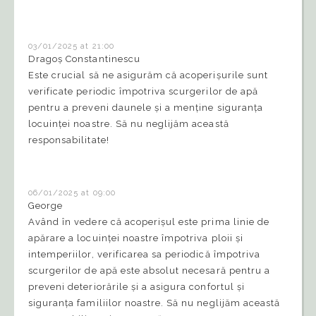
03/01/2025 at 21:00
Dragoș Constantinescu
Este crucial să ne asigurăm că acoperișurile sunt
verificate periodic împotriva scurgerilor de apă
pentru a preveni daunele și a menține siguranța
locuinței noastre. Să nu neglijăm această
responsabilitate!
06/01/2025 at 09:00
George
Având în vedere că acoperișul este prima linie de
apărare a locuinței noastre împotriva ploii și
intemperiilor, verificarea sa periodică împotriva
scurgerilor de apă este absolut necesară pentru a
preveni deteriorările și a asigura confortul și
siguranța familiilor noastre. Să nu neglijăm această