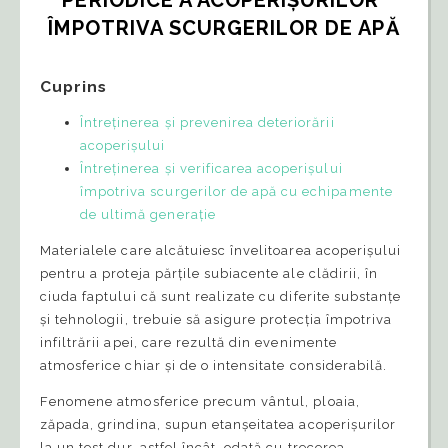
ÎMPOTRIVA SCURGERILOR DE APĂ
Cuprins
Întreținerea și prevenirea deteriorării
acoperișului
Întreținerea și verificarea acoperișului
împotriva scurgerilor de apă cu echipamente
de ultimă generație
Materialele care alcătuiesc învelitoarea acoperișului
pentru a proteja părțile subiacente ale clădirii, în
ciuda faptului că sunt realizate cu diferite substanțe
și tehnologii, trebuie să asigure protecția împotriva
infiltrării apei, care rezultă din evenimente
atmosferice chiar și de o intensitate considerabilă.
Fenomene atmosferice precum vântul, ploaia,
zăpada, grindina, supun etanșeitatea acoperișurilor
la un test dur, astfel încât, odată cu trecerea