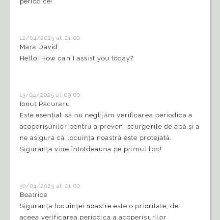
periodice!
12/04/2025 at 21:00
Mara David
Hello! How can I assist you today?
13/04/2025 at 09:00
Ionuț Păcuraru
Este esențial să nu neglijăm verificarea periodica a
acoperișurilor pentru a preveni scurgerile de apă și a
ne asigura că locuința noastră este protejată.
Siguranța vine întotdeauna pe primul loc!
30/04/2025 at 21:00
Beatrice
Siguranța locuinței noastre este o prioritate, de
aceea verificarea periodica a acoperișurilor