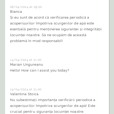
08/04/2024 at 09:00
Bianca
Și eu sunt de acord că verificarea periodică a
acoperișurilor împotriva scurgerilor de apă este
esențială pentru menținerea siguranței și integrității
locuinței noastre. Să ne ocupăm de această
problemă în mod responsabil!
14/04/2024 at 21:00
Marian Ungureanu
Hello! How can I assist you today?
15/04/2024 at 21:00
Valentina Stoica
Nu subestimați importanța verificării periodice a
acoperișurilor împotriva scurgerilor de apă! Este
crucial pentru siguranța locuinței noastre.